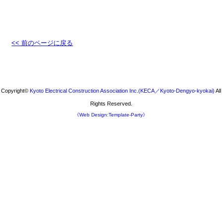
<< 前のページに戻る
Copyright©
Kyoto Electrical Construction Association Inc.(KECA／Kyoto-Dengyo-kyokai)
All
Rights Reserved.
《Web Design:Template-Party》